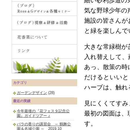
細い砂利歩道の
気な野球少年の
施設の皆さんが
と緑を楽しんで
大きな常緑樹が
入れ替えして、
あっ、散策の時
だけるといいと
カテゴリ
ハーブは、触れ
ガーデンデザイン
(28)
最近の実績
見にくくてすみ
今年最後の『花フェスタ記念公
最初の図面は、
園』ガイドツアー ♪
す。
バラの香りの講習会 ～ 鶴舞公
園＆名城公園 ～ 2019.10