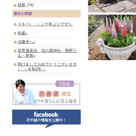
視察
(74)
最近の実績
スキー♪ （ ン十年ぶりです!）
初釜♪
法隆寺へ♪
世界遺産詣 花の窟神社・熊野三
山・那智♪
明けましておめでとうございます
♪ ～令和2年～